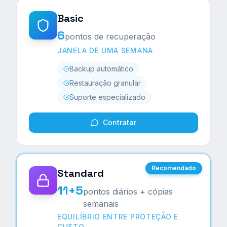
Basic
6
pontos de recuperação
JANELA DE UMA SEMANA
Backup automático
Restauração granular
Suporte especializado
Contratar
Recomendado
Standard
11+5
pontos diários + cópias
semanais
EQUILÍBRIO ENTRE PROTEÇÃO E
CUSTO