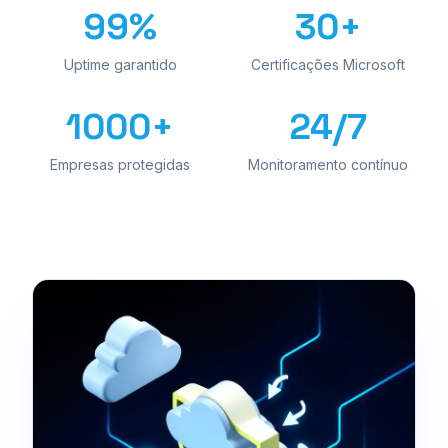
99
%
30
+
Uptime garantido
Certificações Microsoft
1000
+
24
/7
Empresas protegidas
Monitoramento contínuo